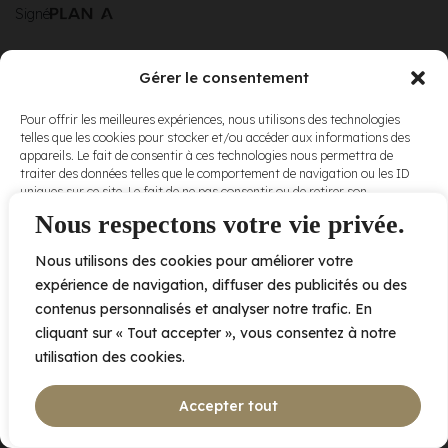
Signé
Gérer le consentement
© Elora. Tous
2005 av. de Bois-de-Boulogne, Laval QC
H7N 0J7
Pour offrir les meilleures expériences, nous utilisons des technologies
droits réservés.
telles que les cookies pour stocker et/ou accéder aux informations des
Voir nos
appareils. Le fait de consentir à ces technologies nous permettra de
conditions
traiter des données telles que le comportement de navigation ou les ID
d’utilisation
et
uniques sur ce site. Le fait de ne pas consentir ou de retirer son
nos
politiques
consentement peut avoir un effet négatif sur certaines caractéristiques
Nous respectons votre vie privée.
de
et fonctions.
confidentialité
.
Nous utilisons des cookies pour améliorer votre
Accepter
expérience de navigation, diffuser des publicités ou des
contenus personnalisés et analyser notre trafic. En
Refuser
cliquant sur « Tout accepter », vous consentez à notre
utilisation des cookies.
Voir les préférences
Accepter tout
Politique de cookies
Déclaration de confidentialité