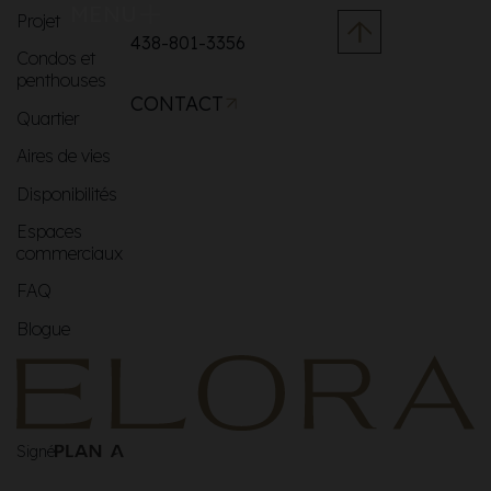
MENU
Projet
438-801-3356
Condos et
penthouses
CONTACT
Quartier
Aires de vies
Disponibilités
Espaces
commerciaux
FAQ
Blogue
Signé