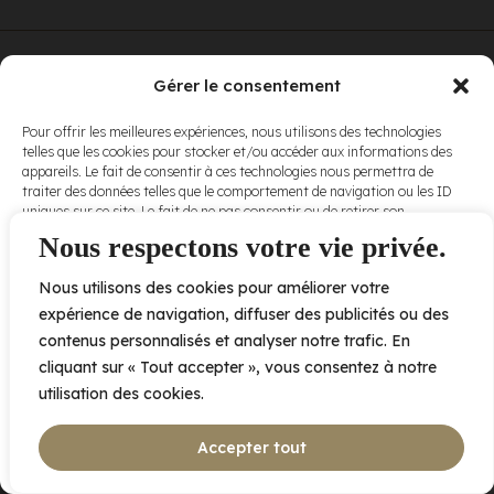
© Elora. Tous
2005 av. de Bois-de-Boulogne, Laval QC
H7N 0J7
Gérer le consentement
droits réservés.
Voir nos
Pour offrir les meilleures expériences, nous utilisons des technologies
conditions
telles que les cookies pour stocker et/ou accéder aux informations des
d’utilisation
et
appareils. Le fait de consentir à ces technologies nous permettra de
nos
politiques
traiter des données telles que le comportement de navigation ou les ID
de
uniques sur ce site. Le fait de ne pas consentir ou de retirer son
confidentialité
.
consentement peut avoir un effet négatif sur certaines caractéristiques
Nous respectons votre vie privée.
et fonctions.
Nous utilisons des cookies pour améliorer votre
Accepter
expérience de navigation, diffuser des publicités ou des
contenus personnalisés et analyser notre trafic. En
Refuser
cliquant sur « Tout accepter », vous consentez à notre
utilisation des cookies.
Voir les préférences
Accepter tout
Politique de cookies
Déclaration de confidentialité