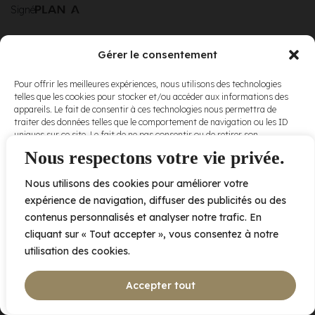
Signé
Gérer le consentement
© Elora. Tous
2005 av. de Bois-de-Boulogne, Laval QC
H7N 0J7
Pour offrir les meilleures expériences, nous utilisons des technologies
droits réservés.
telles que les cookies pour stocker et/ou accéder aux informations des
Voir nos
appareils. Le fait de consentir à ces technologies nous permettra de
conditions
traiter des données telles que le comportement de navigation ou les ID
d’utilisation
et
uniques sur ce site. Le fait de ne pas consentir ou de retirer son
nos
politiques
consentement peut avoir un effet négatif sur certaines caractéristiques
Nous respectons votre vie privée.
de
et fonctions.
confidentialité
.
Nous utilisons des cookies pour améliorer votre
Accepter
expérience de navigation, diffuser des publicités ou des
contenus personnalisés et analyser notre trafic. En
Refuser
cliquant sur « Tout accepter », vous consentez à notre
utilisation des cookies.
Voir les préférences
Accepter tout
Politique de cookies
Déclaration de confidentialité