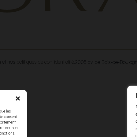
n
et nos
politiques de confidentialité
.
2005 av. de Bois-de-Boulog
que les
de consentir
mportement
retirer son
fonctions.