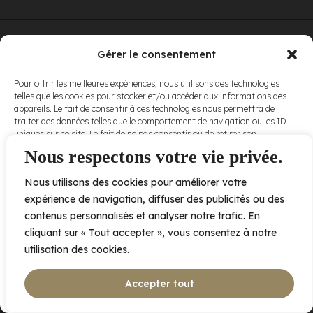
© Elora. Tous
2005 av. de Bois-de-Boulogne, Laval QC
H7N 0J7
Gérer le consentement
droits réservés.
Voir nos
Pour offrir les meilleures expériences, nous utilisons des technologies
conditions
telles que les cookies pour stocker et/ou accéder aux informations des
d’utilisation
et
appareils. Le fait de consentir à ces technologies nous permettra de
nos
politiques
traiter des données telles que le comportement de navigation ou les ID
de
uniques sur ce site. Le fait de ne pas consentir ou de retirer son
confidentialité
.
consentement peut avoir un effet négatif sur certaines caractéristiques
Nous respectons votre vie privée.
et fonctions.
Nous utilisons des cookies pour améliorer votre
Accepter
expérience de navigation, diffuser des publicités ou des
contenus personnalisés et analyser notre trafic. En
Refuser
cliquant sur « Tout accepter », vous consentez à notre
utilisation des cookies.
Voir les préférences
Accepter tout
Politique de cookies
Déclaration de confidentialité