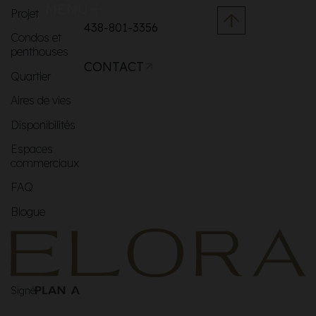
MENU
Projet
438-801-3356
Condos et
penthouses
CONTACT
Quartier
Aires de vies
Disponibilités
Espaces
commerciaux
FAQ
Blogue
Signé