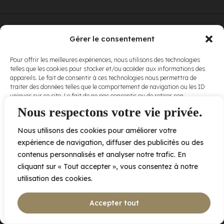
© Elora. Tous
2005 av. de Bois-de-Boulogne, Laval QC
H7N 0J7
Gérer le consentement
droits réservés.
Voir nos
Pour offrir les meilleures expériences, nous utilisons des technologies
conditions
telles que les cookies pour stocker et/ou accéder aux informations des
d’utilisation
et
appareils. Le fait de consentir à ces technologies nous permettra de
nos
politiques
traiter des données telles que le comportement de navigation ou les ID
de
uniques sur ce site. Le fait de ne pas consentir ou de retirer son
confidentialité
.
consentement peut avoir un effet négatif sur certaines caractéristiques
Nous respectons votre vie privée.
et fonctions.
Nous utilisons des cookies pour améliorer votre
Accepter
expérience de navigation, diffuser des publicités ou des
contenus personnalisés et analyser notre trafic. En
Refuser
cliquant sur « Tout accepter », vous consentez à notre
utilisation des cookies.
Voir les préférences
Accepter tout
Politique de cookies
Déclaration de confidentialité