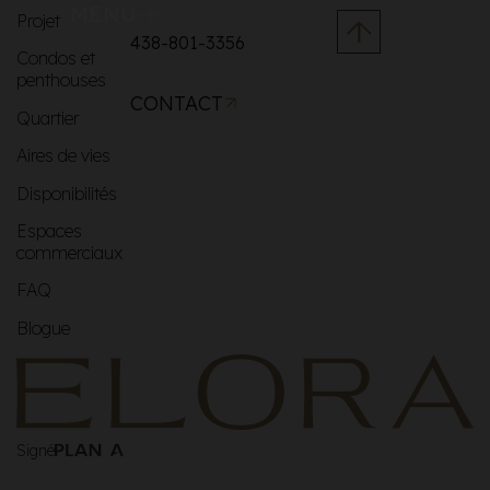
MENU
Projet
438-801-3356
Condos et
penthouses
CONTACT
Quartier
Aires de vies
Disponibilités
Espaces
commerciaux
FAQ
Blogue
Signé