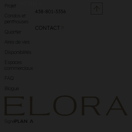
MENU
Projet
438-801-3356
Condos et
penthouses
CONTACT
Quartier
Aires de vies
Disponibilités
Espaces
commerciaux
FAQ
Blogue
Signé