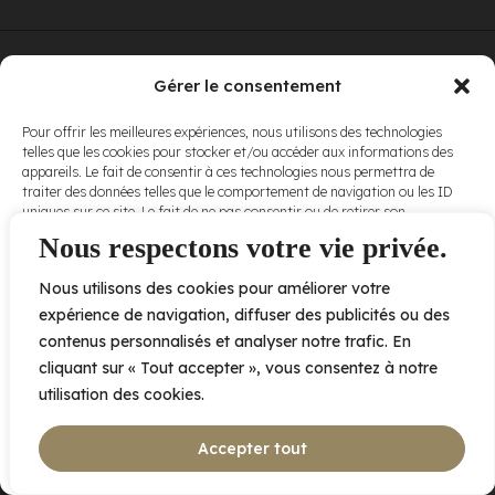
© Elora. Tous
2005 av. de Bois-de-Boulogne, Laval QC
H7N 0J7
Gérer le consentement
droits réservés.
Voir nos
Pour offrir les meilleures expériences, nous utilisons des technologies
conditions
telles que les cookies pour stocker et/ou accéder aux informations des
d’utilisation
et
appareils. Le fait de consentir à ces technologies nous permettra de
nos
politiques
traiter des données telles que le comportement de navigation ou les ID
de
uniques sur ce site. Le fait de ne pas consentir ou de retirer son
confidentialité
.
consentement peut avoir un effet négatif sur certaines caractéristiques
Nous respectons votre vie privée.
et fonctions.
Nous utilisons des cookies pour améliorer votre
Accepter
expérience de navigation, diffuser des publicités ou des
contenus personnalisés et analyser notre trafic. En
Refuser
cliquant sur « Tout accepter », vous consentez à notre
utilisation des cookies.
Voir les préférences
Accepter tout
Politique de cookies
Déclaration de confidentialité