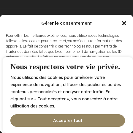
© Elora. Tous
2005 av. de Bois-de-Boulogne, Laval QC
H7N 0J7
Gérer le consentement
droits réservés.
Voir nos
Pour offrir les meilleures expériences, nous utilisons des technologies
conditions
telles que les cookies pour stocker et/ou accéder aux informations des
d’utilisation
et
appareils. Le fait de consentir à ces technologies nous permettra de
nos
politiques
traiter des données telles que le comportement de navigation ou les ID
de
uniques sur ce site. Le fait de ne pas consentir ou de retirer son
confidentialité
.
consentement peut avoir un effet négatif sur certaines caractéristiques
Nous respectons votre vie privée.
et fonctions.
Nous utilisons des cookies pour améliorer votre
Accepter
expérience de navigation, diffuser des publicités ou des
contenus personnalisés et analyser notre trafic. En
Refuser
cliquant sur « Tout accepter », vous consentez à notre
utilisation des cookies.
Voir les préférences
Accepter tout
Politique de cookies
Déclaration de confidentialité