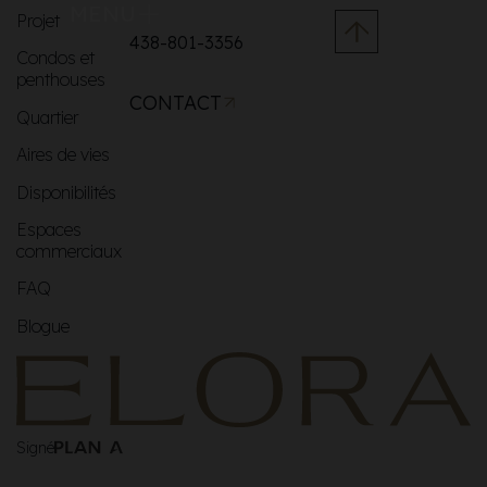
MENU
Projet
438-801-3356
Condos et
penthouses
CONTACT
Quartier
Aires de vies
Disponibilités
Espaces
commerciaux
FAQ
Blogue
Signé