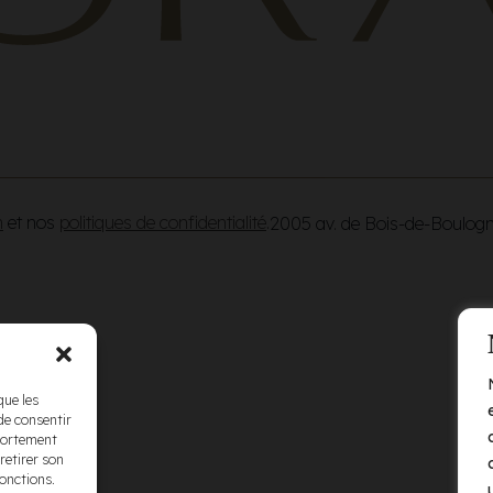
n
et nos
politiques de confidentialité
.
2005 av. de Bois-de-Boulog
que les
de consentir
mportement
retirer son
fonctions.