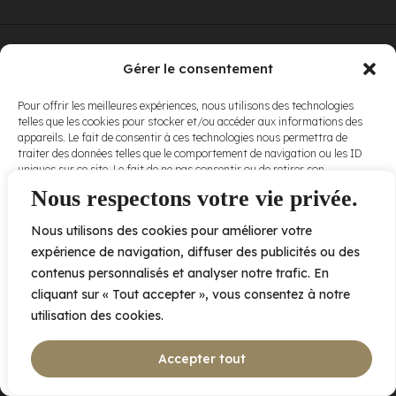
© Elora. Tous
2005 av. de Bois-de-Boulogne, Laval QC
H7N 0J7
Gérer le consentement
droits réservés.
Voir nos
Pour offrir les meilleures expériences, nous utilisons des technologies
conditions
telles que les cookies pour stocker et/ou accéder aux informations des
d’utilisation
et
appareils. Le fait de consentir à ces technologies nous permettra de
nos
politiques
traiter des données telles que le comportement de navigation ou les ID
de
uniques sur ce site. Le fait de ne pas consentir ou de retirer son
confidentialité
.
consentement peut avoir un effet négatif sur certaines caractéristiques
Nous respectons votre vie privée.
et fonctions.
Nous utilisons des cookies pour améliorer votre
Accepter
expérience de navigation, diffuser des publicités ou des
contenus personnalisés et analyser notre trafic. En
Refuser
cliquant sur « Tout accepter », vous consentez à notre
utilisation des cookies.
Voir les préférences
Accepter tout
Politique de cookies
Déclaration de confidentialité