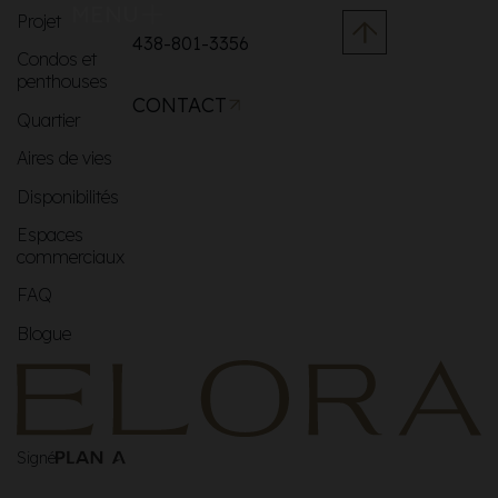
MENU
Projet
438-801-3356
Condos et
penthouses
CONTACT
Quartier
Aires de vies
Disponibilités
Espaces
commerciaux
FAQ
Blogue
Signé