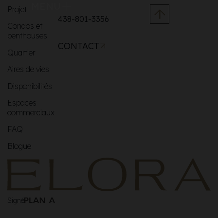
MENU
Projet
438-801-3356
Condos et
penthouses
CONTACT
Quartier
Aires de vies
Disponibilités
Espaces
commerciaux
FAQ
Blogue
Signé