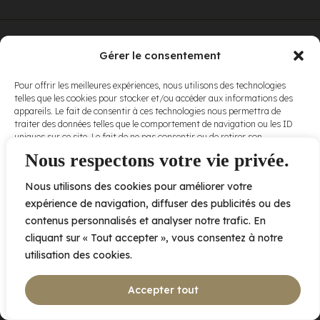
© Elora. Tous
2005 av. de Bois-de-Boulogne, Laval QC
H7N 0J7
Gérer le consentement
droits réservés.
Voir nos
Pour offrir les meilleures expériences, nous utilisons des technologies
conditions
telles que les cookies pour stocker et/ou accéder aux informations des
d’utilisation
et
appareils. Le fait de consentir à ces technologies nous permettra de
nos
politiques
traiter des données telles que le comportement de navigation ou les ID
de
uniques sur ce site. Le fait de ne pas consentir ou de retirer son
confidentialité
.
consentement peut avoir un effet négatif sur certaines caractéristiques
Nous respectons votre vie privée.
et fonctions.
Nous utilisons des cookies pour améliorer votre
Accepter
expérience de navigation, diffuser des publicités ou des
contenus personnalisés et analyser notre trafic. En
Refuser
cliquant sur « Tout accepter », vous consentez à notre
utilisation des cookies.
Voir les préférences
Accepter tout
Politique de cookies
Déclaration de confidentialité