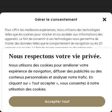
© Elora. Tous
2005 av. de Bois-de-Boulogne, Laval QC
H7N 0J7
Gérer le consentement
droits réservés.
Voir nos
Pour offrir les meilleures expériences, nous utilisons des technologies
conditions
telles que les cookies pour stocker et/ou accéder aux informations des
d’utilisation
et
appareils. Le fait de consentir à ces technologies nous permettra de
nos
politiques
traiter des données telles que le comportement de navigation ou les ID
de
uniques sur ce site. Le fait de ne pas consentir ou de retirer son
confidentialité
.
consentement peut avoir un effet négatif sur certaines caractéristiques
Nous respectons votre vie privée.
et fonctions.
Nous utilisons des cookies pour améliorer votre
Accepter
expérience de navigation, diffuser des publicités ou des
contenus personnalisés et analyser notre trafic. En
Refuser
cliquant sur « Tout accepter », vous consentez à notre
utilisation des cookies.
Voir les préférences
Accepter tout
Politique de cookies
Déclaration de confidentialité