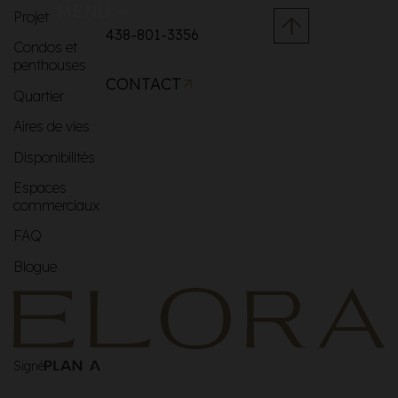
MENU
Projet
438-801-3356
Condos et
penthouses
CONTACT
Quartier
Aires de vies
Disponibilités
Espaces
commerciaux
FAQ
Blogue
Signé