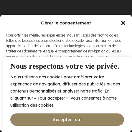
© Elora. Tous
2005 av. de Bois-de-Boulogne, Laval QC
H7N 0J7
Gérer le consentement
droits réservés.
Voir nos
Pour offrir les meilleures expériences, nous utilisons des technologies
conditions
telles que les cookies pour stocker et/ou accéder aux informations des
d’utilisation
et
appareils. Le fait de consentir à ces technologies nous permettra de
nos
politiques
traiter des données telles que le comportement de navigation ou les ID
de
uniques sur ce site. Le fait de ne pas consentir ou de retirer son
confidentialité
.
consentement peut avoir un effet négatif sur certaines caractéristiques
Nous respectons votre vie privée.
et fonctions.
Nous utilisons des cookies pour améliorer votre
Accepter
expérience de navigation, diffuser des publicités ou des
contenus personnalisés et analyser notre trafic. En
Refuser
cliquant sur « Tout accepter », vous consentez à notre
utilisation des cookies.
Voir les préférences
Accepter tout
Politique de cookies
Déclaration de confidentialité