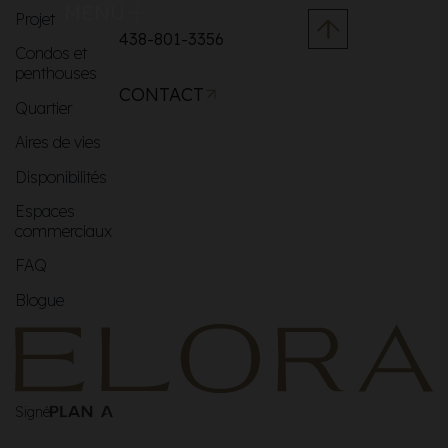
MENU
Projet
438-801-3356
Condos et
penthouses
CONTACT
Quartier
Aires de vies
Disponibilités
Espaces
commerciaux
FAQ
Blogue
Signé