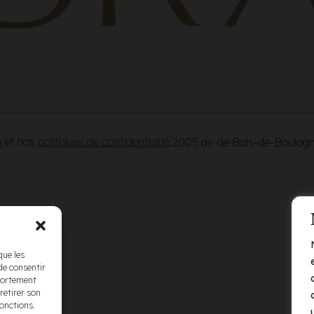
n
et nos
politiques de confidentialité
.
2005 av. de Bois-de-Boulog
que les
de consentir
mportement
retirer son
fonctions.