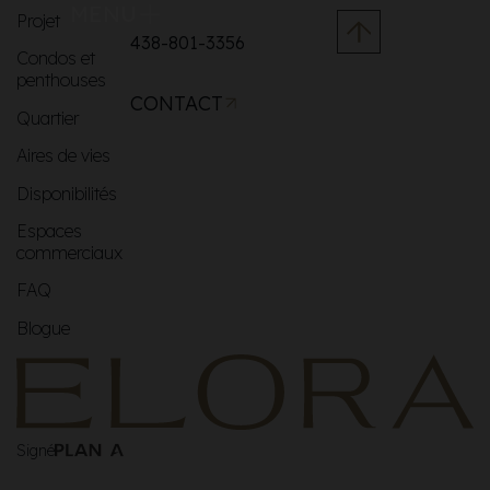
MENU
Projet
438-801-3356
Condos et
penthouses
CONTACT
Quartier
Aires de vies
Disponibilités
Espaces
commerciaux
FAQ
Blogue
Signé