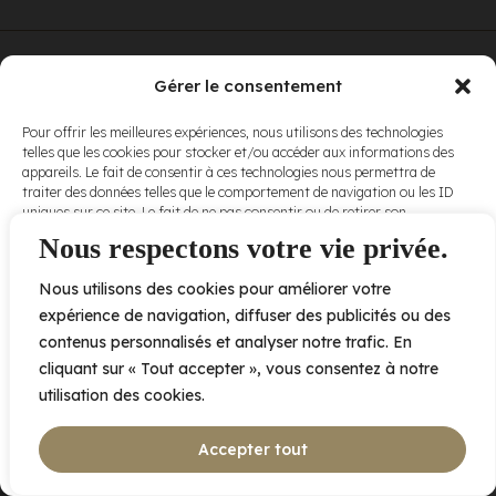
© Elora. Tous
2005 av. de Bois-de-Boulogne, Laval QC
H7N 0J7
Gérer le consentement
droits réservés.
Voir nos
Pour offrir les meilleures expériences, nous utilisons des technologies
conditions
telles que les cookies pour stocker et/ou accéder aux informations des
d’utilisation
et
appareils. Le fait de consentir à ces technologies nous permettra de
nos
politiques
traiter des données telles que le comportement de navigation ou les ID
de
uniques sur ce site. Le fait de ne pas consentir ou de retirer son
confidentialité
.
consentement peut avoir un effet négatif sur certaines caractéristiques
Nous respectons votre vie privée.
et fonctions.
Nous utilisons des cookies pour améliorer votre
Accepter
expérience de navigation, diffuser des publicités ou des
contenus personnalisés et analyser notre trafic. En
Refuser
cliquant sur « Tout accepter », vous consentez à notre
utilisation des cookies.
Voir les préférences
Accepter tout
Politique de cookies
Déclaration de confidentialité