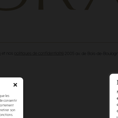
n
et nos
politiques de confidentialité
.
2005 av. de Bois-de-Boulog
que les
de consentir
mportement
retirer son
fonctions.