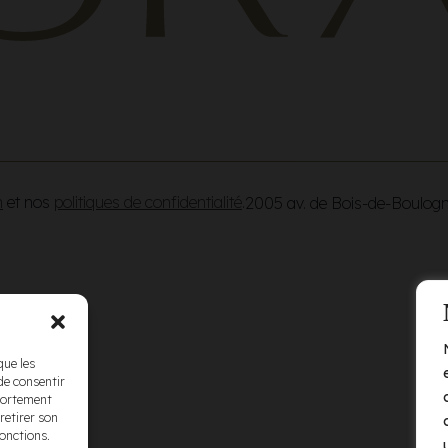
n
et nos
politiques de confidentialité
.
2005 av. de Bois-de-Boulog
que les
de consentir
mportement
retirer son
fonctions.