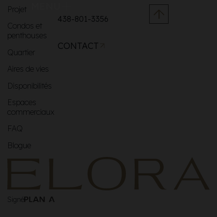
MENU
Projet
438-801-3356
Condos et
penthouses
CONTACT
Quartier
Aires de vies
Disponibilités
Espaces
commerciaux
FAQ
Blogue
Signé