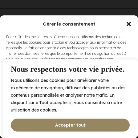
© Elora. Tous
2005 av. de Bois-de-Boulogne, Laval QC
H7N 0J7
Gérer le consentement
droits réservés.
Voir nos
Pour offrir les meilleures expériences, nous utilisons des technologies
conditions
telles que les cookies pour stocker et/ou accéder aux informations des
d’utilisation
et
appareils. Le fait de consentir à ces technologies nous permettra de
nos
politiques
traiter des données telles que le comportement de navigation ou les ID
de
uniques sur ce site. Le fait de ne pas consentir ou de retirer son
confidentialité
.
consentement peut avoir un effet négatif sur certaines caractéristiques
Nous respectons votre vie privée.
et fonctions.
Nous utilisons des cookies pour améliorer votre
Accepter
expérience de navigation, diffuser des publicités ou des
contenus personnalisés et analyser notre trafic. En
Refuser
cliquant sur « Tout accepter », vous consentez à notre
utilisation des cookies.
Voir les préférences
Accepter tout
Politique de cookies
Déclaration de confidentialité