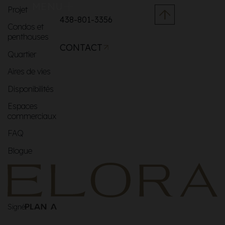
MENU
Projet
438-801-3356
Condos et
penthouses
CONTACT
Quartier
Aires de vies
Disponibilités
Espaces
commerciaux
FAQ
Blogue
Signé