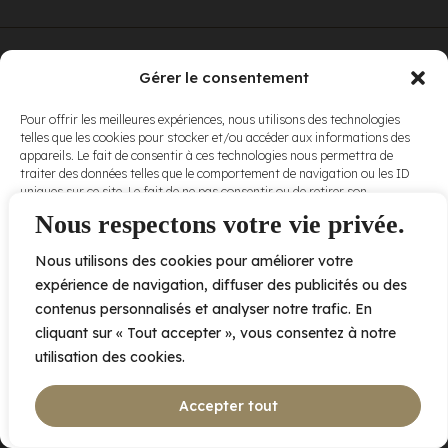
© Elora. Tous
2005 av. de Bois-de-Boulogne, Laval QC
H7N 0J7
Gérer le consentement
droits réservés.
Voir nos
Pour offrir les meilleures expériences, nous utilisons des technologies
conditions
telles que les cookies pour stocker et/ou accéder aux informations des
d’utilisation
et
appareils. Le fait de consentir à ces technologies nous permettra de
nos
politiques
traiter des données telles que le comportement de navigation ou les ID
de
uniques sur ce site. Le fait de ne pas consentir ou de retirer son
confidentialité
.
consentement peut avoir un effet négatif sur certaines caractéristiques
Nous respectons votre vie privée.
et fonctions.
Nous utilisons des cookies pour améliorer votre
Accepter
expérience de navigation, diffuser des publicités ou des
contenus personnalisés et analyser notre trafic. En
Refuser
cliquant sur « Tout accepter », vous consentez à notre
utilisation des cookies.
Voir les préférences
Accepter tout
Politique de cookies
Déclaration de confidentialité