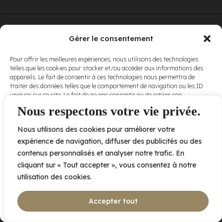
© Elora. Tous
2005 av. de Bois-de-Boulogne, Laval QC
H7N 0J7
Gérer le consentement
droits réservés.
Voir nos
Pour offrir les meilleures expériences, nous utilisons des technologies
conditions
telles que les cookies pour stocker et/ou accéder aux informations des
d’utilisation
et
appareils. Le fait de consentir à ces technologies nous permettra de
nos
politiques
traiter des données telles que le comportement de navigation ou les ID
de
uniques sur ce site. Le fait de ne pas consentir ou de retirer son
confidentialité
.
consentement peut avoir un effet négatif sur certaines caractéristiques
Nous respectons votre vie privée.
et fonctions.
Nous utilisons des cookies pour améliorer votre
Accepter
expérience de navigation, diffuser des publicités ou des
contenus personnalisés et analyser notre trafic. En
Refuser
cliquant sur « Tout accepter », vous consentez à notre
utilisation des cookies.
Voir les préférences
Accepter tout
Politique de cookies
Déclaration de confidentialité