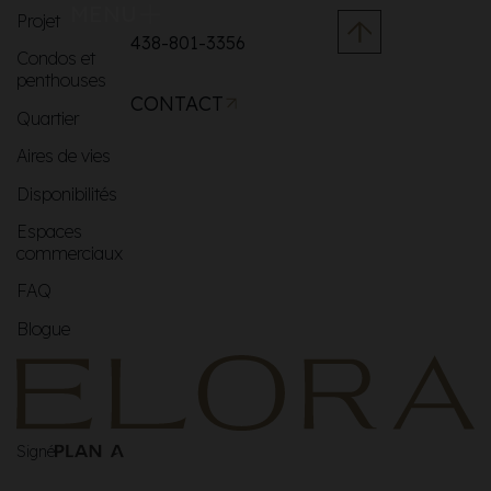
MENU
Projet
438-801-3356
Condos et
penthouses
CONTACT
Quartier
Aires de vies
Disponibilités
Espaces
commerciaux
FAQ
Blogue
Signé