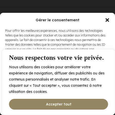
© Elora. Tous
2005 av. de Bois-de-Boulogne, Laval QC
H7N 0J7
Gérer le consentement
droits réservés.
Voir nos
Pour offrir les meilleures expériences, nous utilisons des technologies
conditions
telles que les cookies pour stocker et/ou accéder aux informations des
d’utilisation
et
appareils. Le fait de consentir à ces technologies nous permettra de
nos
politiques
traiter des données telles que le comportement de navigation ou les ID
de
uniques sur ce site. Le fait de ne pas consentir ou de retirer son
confidentialité
.
consentement peut avoir un effet négatif sur certaines caractéristiques
Nous respectons votre vie privée.
et fonctions.
Nous utilisons des cookies pour améliorer votre
Accepter
expérience de navigation, diffuser des publicités ou des
contenus personnalisés et analyser notre trafic. En
Refuser
cliquant sur « Tout accepter », vous consentez à notre
utilisation des cookies.
Voir les préférences
Accepter tout
Politique de cookies
Déclaration de confidentialité