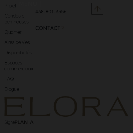
MENU
Projet
438-801-3356
Condos et
penthouses
CONTACT
Quartier
Aires de vies
Disponibilités
Espaces
commerciaux
FAQ
Blogue
Signé