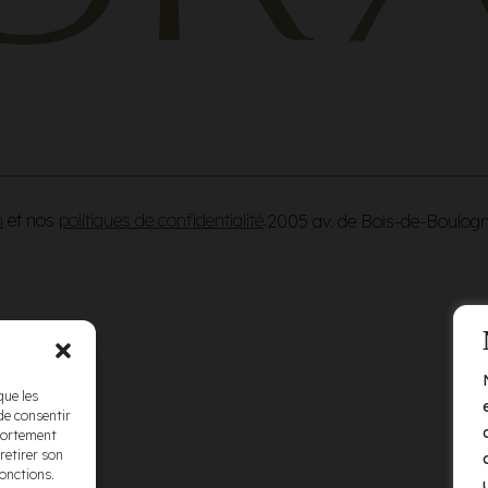
n
et nos
politiques de confidentialité
.
2005 av. de Bois-de-Boulog
que les
de consentir
mportement
retirer son
fonctions.