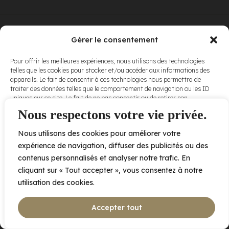
© Elora. Tous
2005 av. de Bois-de-Boulogne, Laval QC
H7N 0J7
Gérer le consentement
droits réservés.
Voir nos
Pour offrir les meilleures expériences, nous utilisons des technologies
conditions
telles que les cookies pour stocker et/ou accéder aux informations des
d’utilisation
et
appareils. Le fait de consentir à ces technologies nous permettra de
nos
politiques
traiter des données telles que le comportement de navigation ou les ID
de
uniques sur ce site. Le fait de ne pas consentir ou de retirer son
confidentialité
.
consentement peut avoir un effet négatif sur certaines caractéristiques
Nous respectons votre vie privée.
et fonctions.
Nous utilisons des cookies pour améliorer votre
Accepter
expérience de navigation, diffuser des publicités ou des
contenus personnalisés et analyser notre trafic. En
Refuser
cliquant sur « Tout accepter », vous consentez à notre
utilisation des cookies.
Voir les préférences
Accepter tout
Politique de cookies
Déclaration de confidentialité