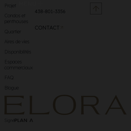
MENU
Projet
438-801-3356
Condos et
penthouses
CONTACT
Quartier
Aires de vies
Disponibilités
Espaces
commerciaux
FAQ
Blogue
Signé