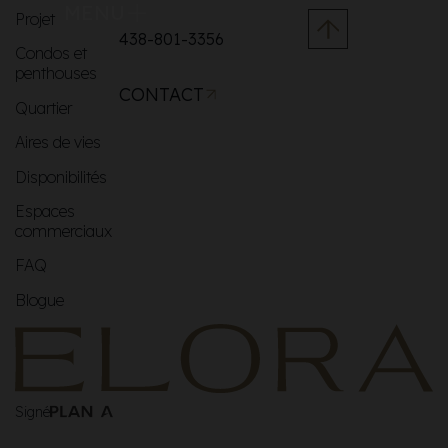
MENU
Projet
438-801-3356
Condos et
penthouses
CONTACT
Quartier
Aires de vies
Disponibilités
Espaces
commerciaux
FAQ
Blogue
Signé