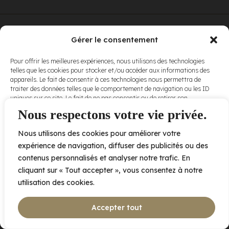
© Elora. Tous
2005 av. de Bois-de-Boulogne, Laval QC
H7N 0J7
Gérer le consentement
droits réservés.
Voir nos
Pour offrir les meilleures expériences, nous utilisons des technologies
conditions
telles que les cookies pour stocker et/ou accéder aux informations des
d’utilisation
et
appareils. Le fait de consentir à ces technologies nous permettra de
nos
politiques
traiter des données telles que le comportement de navigation ou les ID
de
uniques sur ce site. Le fait de ne pas consentir ou de retirer son
confidentialité
.
consentement peut avoir un effet négatif sur certaines caractéristiques
Nous respectons votre vie privée.
et fonctions.
Nous utilisons des cookies pour améliorer votre
Accepter
expérience de navigation, diffuser des publicités ou des
contenus personnalisés et analyser notre trafic. En
Refuser
cliquant sur « Tout accepter », vous consentez à notre
utilisation des cookies.
Voir les préférences
Accepter tout
Politique de cookies
Déclaration de confidentialité