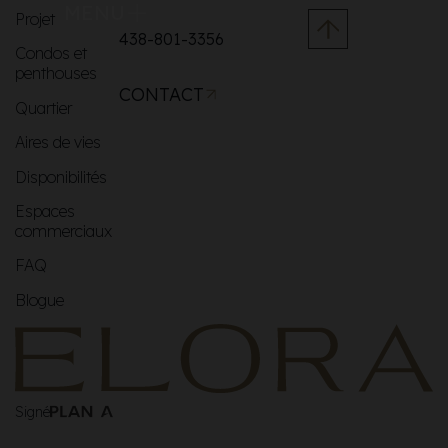
MENU
Projet
438-801-3356
Condos et
penthouses
CONTACT
Quartier
Aires de vies
Disponibilités
Espaces
commerciaux
FAQ
Blogue
Signé