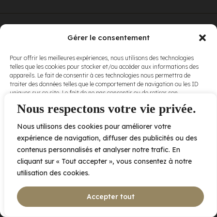
© Elora. Tous
2005 av. de Bois-de-Boulogne, Laval QC
H7N 0J7
Gérer le consentement
droits réservés.
Voir nos
Pour offrir les meilleures expériences, nous utilisons des technologies
conditions
telles que les cookies pour stocker et/ou accéder aux informations des
d’utilisation
et
appareils. Le fait de consentir à ces technologies nous permettra de
nos
politiques
traiter des données telles que le comportement de navigation ou les ID
de
uniques sur ce site. Le fait de ne pas consentir ou de retirer son
confidentialité
.
consentement peut avoir un effet négatif sur certaines caractéristiques
Nous respectons votre vie privée.
et fonctions.
Nous utilisons des cookies pour améliorer votre
Accepter
expérience de navigation, diffuser des publicités ou des
contenus personnalisés et analyser notre trafic. En
Refuser
cliquant sur « Tout accepter », vous consentez à notre
utilisation des cookies.
Voir les préférences
Accepter tout
Politique de cookies
Déclaration de confidentialité