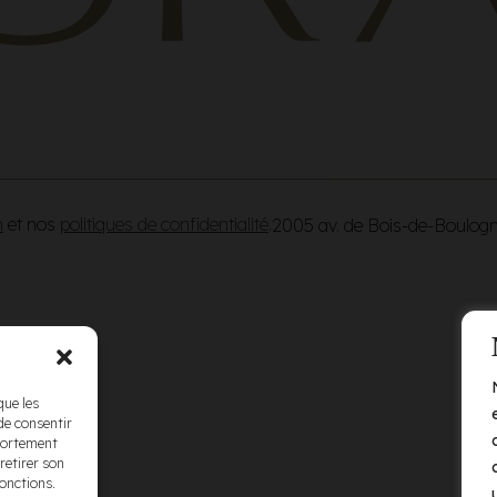
n
et nos
politiques de confidentialité
.
2005 av. de Bois-de-Boulog
que les
de consentir
mportement
retirer son
fonctions.