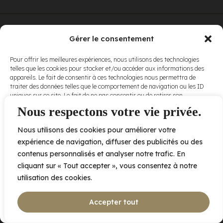
© Elora. Tous
2005 av. de Bois-de-Boulogne, Laval QC
H7N 0J7
Gérer le consentement
droits réservés.
Voir nos
Pour offrir les meilleures expériences, nous utilisons des technologies
conditions
telles que les cookies pour stocker et/ou accéder aux informations des
d’utilisation
et
appareils. Le fait de consentir à ces technologies nous permettra de
nos
politiques
traiter des données telles que le comportement de navigation ou les ID
de
uniques sur ce site. Le fait de ne pas consentir ou de retirer son
confidentialité
.
consentement peut avoir un effet négatif sur certaines caractéristiques
Nous respectons votre vie privée.
et fonctions.
Nous utilisons des cookies pour améliorer votre
Accepter
expérience de navigation, diffuser des publicités ou des
contenus personnalisés et analyser notre trafic. En
Refuser
cliquant sur « Tout accepter », vous consentez à notre
utilisation des cookies.
Voir les préférences
Accepter tout
Politique de cookies
Déclaration de confidentialité