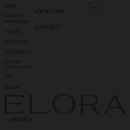
MENU
Projet
438-801-3356
Condos et
penthouses
CONTACT
Quartier
Aires de vies
Disponibilités
Espaces
commerciaux
FAQ
Blogue
Signé