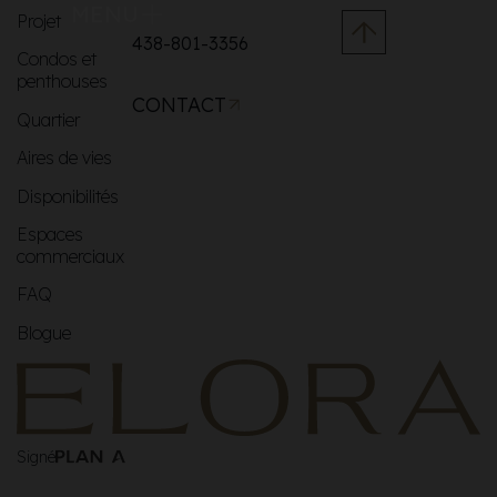
MENU
Projet
438-801-3356
Condos et
penthouses
CONTACT
Quartier
Aires de vies
Disponibilités
Espaces
commerciaux
FAQ
Blogue
Signé