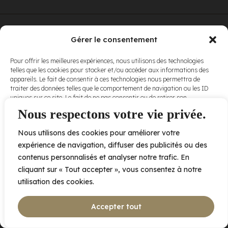
© Elora. Tous
2005 av. de Bois-de-Boulogne, Laval QC
H7N 0J7
Gérer le consentement
droits réservés.
Voir nos
Pour offrir les meilleures expériences, nous utilisons des technologies
conditions
telles que les cookies pour stocker et/ou accéder aux informations des
d’utilisation
et
appareils. Le fait de consentir à ces technologies nous permettra de
nos
politiques
traiter des données telles que le comportement de navigation ou les ID
de
uniques sur ce site. Le fait de ne pas consentir ou de retirer son
confidentialité
.
consentement peut avoir un effet négatif sur certaines caractéristiques
Nous respectons votre vie privée.
et fonctions.
Nous utilisons des cookies pour améliorer votre
Accepter
expérience de navigation, diffuser des publicités ou des
contenus personnalisés et analyser notre trafic. En
Refuser
cliquant sur « Tout accepter », vous consentez à notre
utilisation des cookies.
Voir les préférences
Accepter tout
Politique de cookies
Déclaration de confidentialité