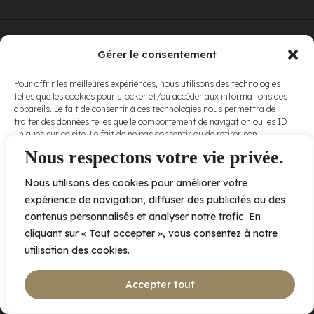
© Elora. Tous
2005 av. de Bois-de-Boulogne, Laval QC
H7N 0J7
Gérer le consentement
droits réservés.
Voir nos
Pour offrir les meilleures expériences, nous utilisons des technologies
conditions
telles que les cookies pour stocker et/ou accéder aux informations des
d’utilisation
et
appareils. Le fait de consentir à ces technologies nous permettra de
nos
politiques
traiter des données telles que le comportement de navigation ou les ID
de
uniques sur ce site. Le fait de ne pas consentir ou de retirer son
confidentialité
.
consentement peut avoir un effet négatif sur certaines caractéristiques
Nous respectons votre vie privée.
et fonctions.
Nous utilisons des cookies pour améliorer votre
Accepter
expérience de navigation, diffuser des publicités ou des
contenus personnalisés et analyser notre trafic. En
Refuser
cliquant sur « Tout accepter », vous consentez à notre
utilisation des cookies.
Voir les préférences
Accepter tout
Politique de cookies
Déclaration de confidentialité