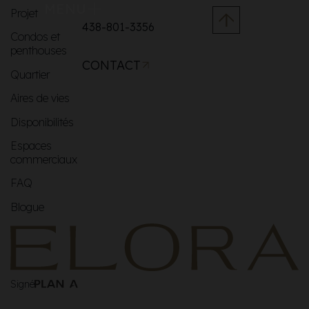
MENU
Projet
438-801-3356
Condos et
penthouses
CONTACT
Quartier
Aires de vies
Disponibilités
Espaces
commerciaux
FAQ
Blogue
Signé