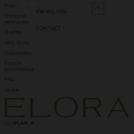
MENU
Projet
438-801-3356
Condos et
penthouses
CONTACT
Quartier
Aires de vies
Disponibilités
Espaces
commerciaux
FAQ
Blogue
Signé