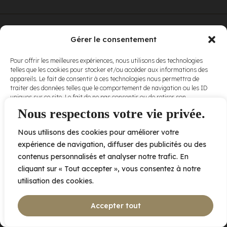
© Elora. Tous
2005 av. de Bois-de-Boulogne, Laval QC
H7N 0J7
Gérer le consentement
droits réservés.
Voir nos
Pour offrir les meilleures expériences, nous utilisons des technologies
conditions
telles que les cookies pour stocker et/ou accéder aux informations des
d’utilisation
et
appareils. Le fait de consentir à ces technologies nous permettra de
nos
politiques
traiter des données telles que le comportement de navigation ou les ID
de
uniques sur ce site. Le fait de ne pas consentir ou de retirer son
confidentialité
.
consentement peut avoir un effet négatif sur certaines caractéristiques
Nous respectons votre vie privée.
et fonctions.
Nous utilisons des cookies pour améliorer votre
Accepter
expérience de navigation, diffuser des publicités ou des
contenus personnalisés et analyser notre trafic. En
Refuser
cliquant sur « Tout accepter », vous consentez à notre
utilisation des cookies.
Voir les préférences
Accepter tout
Politique de cookies
Déclaration de confidentialité