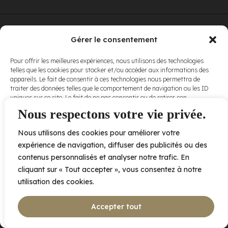
© Elora. Tous
2005 av. de Bois-de-Boulogne, Laval QC
H7N 0J7
Gérer le consentement
droits réservés.
Voir nos
Pour offrir les meilleures expériences, nous utilisons des technologies
conditions
telles que les cookies pour stocker et/ou accéder aux informations des
d’utilisation
et
appareils. Le fait de consentir à ces technologies nous permettra de
nos
politiques
traiter des données telles que le comportement de navigation ou les ID
de
uniques sur ce site. Le fait de ne pas consentir ou de retirer son
confidentialité
.
consentement peut avoir un effet négatif sur certaines caractéristiques
Nous respectons votre vie privée.
et fonctions.
Nous utilisons des cookies pour améliorer votre
Accepter
expérience de navigation, diffuser des publicités ou des
contenus personnalisés et analyser notre trafic. En
Refuser
cliquant sur « Tout accepter », vous consentez à notre
utilisation des cookies.
Voir les préférences
Accepter tout
Politique de cookies
Déclaration de confidentialité