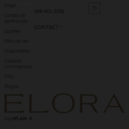
MENU
Projet
438-801-3356
Condos et
penthouses
CONTACT
Quartier
Aires de vies
Disponibilités
Espaces
commerciaux
FAQ
Blogue
Signé