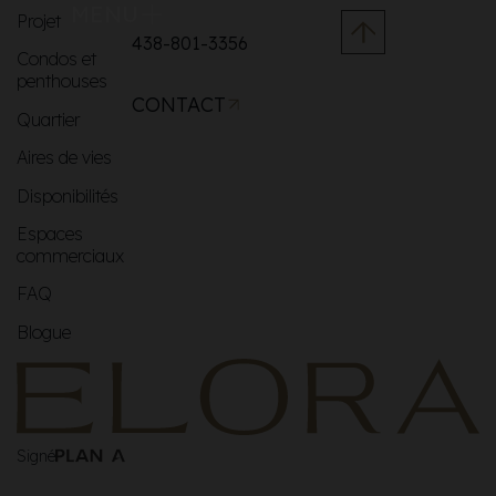
MENU
Projet
438-801-3356
Condos et
penthouses
CONTACT
Quartier
Aires de vies
Disponibilités
Espaces
commerciaux
FAQ
Blogue
Signé