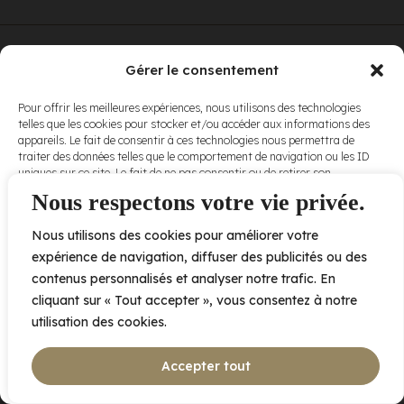
© Elora. Tous
2005 av. de Bois-de-Boulogne, Laval QC
H7N 0J7
Gérer le consentement
droits réservés.
Voir nos
Pour offrir les meilleures expériences, nous utilisons des technologies
conditions
telles que les cookies pour stocker et/ou accéder aux informations des
d’utilisation
et
appareils. Le fait de consentir à ces technologies nous permettra de
nos
politiques
traiter des données telles que le comportement de navigation ou les ID
de
uniques sur ce site. Le fait de ne pas consentir ou de retirer son
confidentialité
.
consentement peut avoir un effet négatif sur certaines caractéristiques
Nous respectons votre vie privée.
et fonctions.
Nous utilisons des cookies pour améliorer votre
Accepter
expérience de navigation, diffuser des publicités ou des
contenus personnalisés et analyser notre trafic. En
Refuser
cliquant sur « Tout accepter », vous consentez à notre
utilisation des cookies.
Voir les préférences
Accepter tout
Politique de cookies
Déclaration de confidentialité