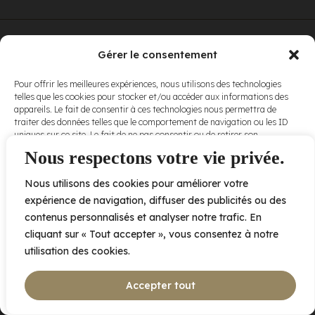
© Elora. Tous
2005 av. de Bois-de-Boulogne, Laval QC
H7N 0J7
Gérer le consentement
droits réservés.
Voir nos
Pour offrir les meilleures expériences, nous utilisons des technologies
conditions
telles que les cookies pour stocker et/ou accéder aux informations des
d’utilisation
et
appareils. Le fait de consentir à ces technologies nous permettra de
nos
politiques
traiter des données telles que le comportement de navigation ou les ID
de
uniques sur ce site. Le fait de ne pas consentir ou de retirer son
confidentialité
.
consentement peut avoir un effet négatif sur certaines caractéristiques
Nous respectons votre vie privée.
et fonctions.
Nous utilisons des cookies pour améliorer votre
Accepter
expérience de navigation, diffuser des publicités ou des
contenus personnalisés et analyser notre trafic. En
Refuser
cliquant sur « Tout accepter », vous consentez à notre
utilisation des cookies.
Voir les préférences
Accepter tout
Politique de cookies
Déclaration de confidentialité