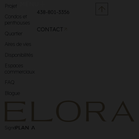
MENU
Projet
438-801-3356
Condos et
penthouses
CONTACT
Quartier
Aires de vies
Disponibilités
Espaces
commerciaux
FAQ
Blogue
Signé