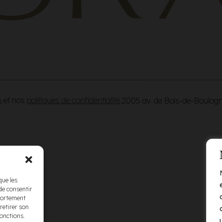
n
et nos
politiques de confidentialité
.
2005 av. de Bois-de-Boulog
que les
de consentir
mportement
retirer son
fonctions.