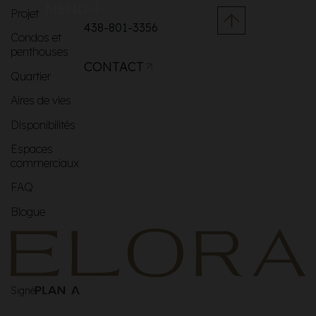
MENU
Projet
438-801-3356
Condos et
penthouses
CONTACT
Quartier
Aires de vies
Disponibilités
Espaces
commerciaux
FAQ
Blogue
Signé