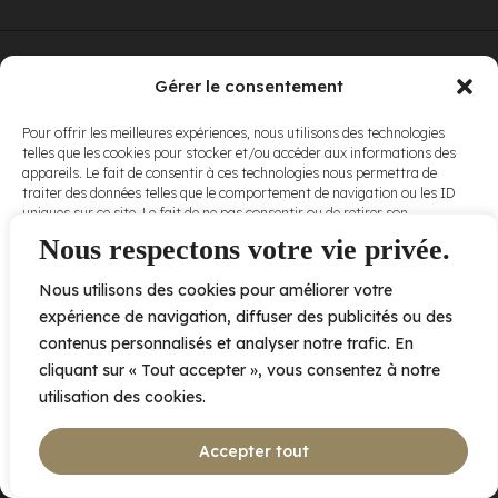
© Elora. Tous
2005 av. de Bois-de-Boulogne, Laval QC
H7N 0J7
Gérer le consentement
droits réservés.
Voir nos
Pour offrir les meilleures expériences, nous utilisons des technologies
conditions
telles que les cookies pour stocker et/ou accéder aux informations des
d’utilisation
et
appareils. Le fait de consentir à ces technologies nous permettra de
nos
politiques
traiter des données telles que le comportement de navigation ou les ID
de
uniques sur ce site. Le fait de ne pas consentir ou de retirer son
confidentialité
.
consentement peut avoir un effet négatif sur certaines caractéristiques
Nous respectons votre vie privée.
et fonctions.
Nous utilisons des cookies pour améliorer votre
Accepter
expérience de navigation, diffuser des publicités ou des
contenus personnalisés et analyser notre trafic. En
Refuser
cliquant sur « Tout accepter », vous consentez à notre
utilisation des cookies.
Voir les préférences
Accepter tout
Politique de cookies
Déclaration de confidentialité