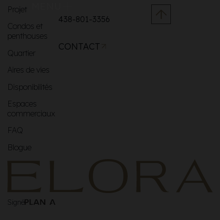
MENU
Projet
438-801-3356
Condos et
penthouses
CONTACT
Quartier
Aires de vies
Disponibilités
Espaces
commerciaux
FAQ
Blogue
Signé