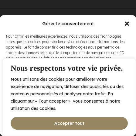
© Elora. Tous
2005 av. de Bois-de-Boulogne, Laval QC
H7N 0J7
Gérer le consentement
droits réservés.
Voir nos
Pour offrir les meilleures expériences, nous utilisons des technologies
conditions
telles que les cookies pour stocker et/ou accéder aux informations des
d’utilisation
et
appareils. Le fait de consentir à ces technologies nous permettra de
nos
politiques
traiter des données telles que le comportement de navigation ou les ID
de
uniques sur ce site. Le fait de ne pas consentir ou de retirer son
confidentialité
.
consentement peut avoir un effet négatif sur certaines caractéristiques
Nous respectons votre vie privée.
et fonctions.
Nous utilisons des cookies pour améliorer votre
Accepter
expérience de navigation, diffuser des publicités ou des
contenus personnalisés et analyser notre trafic. En
Refuser
cliquant sur « Tout accepter », vous consentez à notre
utilisation des cookies.
Voir les préférences
Accepter tout
Politique de cookies
Déclaration de confidentialité