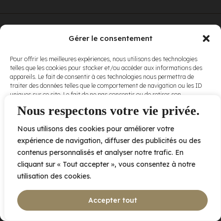
© Elora. Tous
2005 av. de Bois-de-Boulogne, Laval QC
H7N 0J7
Gérer le consentement
droits réservés.
Voir nos
Pour offrir les meilleures expériences, nous utilisons des technologies
conditions
telles que les cookies pour stocker et/ou accéder aux informations des
d’utilisation
et
appareils. Le fait de consentir à ces technologies nous permettra de
nos
politiques
traiter des données telles que le comportement de navigation ou les ID
de
uniques sur ce site. Le fait de ne pas consentir ou de retirer son
confidentialité
.
consentement peut avoir un effet négatif sur certaines caractéristiques
Nous respectons votre vie privée.
et fonctions.
Nous utilisons des cookies pour améliorer votre
Accepter
expérience de navigation, diffuser des publicités ou des
contenus personnalisés et analyser notre trafic. En
Refuser
cliquant sur « Tout accepter », vous consentez à notre
utilisation des cookies.
Voir les préférences
Accepter tout
Politique de cookies
Déclaration de confidentialité