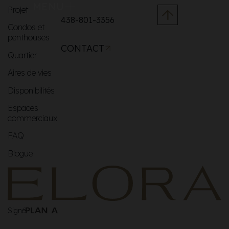
MENU
Projet
438-801-3356
Condos et
penthouses
CONTACT
Quartier
Aires de vies
Disponibilités
Espaces
commerciaux
FAQ
Blogue
Signé