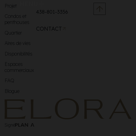
MENU
Projet
438-801-3356
Condos et
penthouses
CONTACT
Quartier
Aires de vies
Disponibilités
Espaces
commerciaux
FAQ
Blogue
Signé