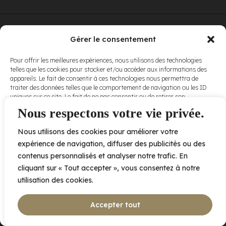
© Elora. Tous
2005 av. de Bois-de-Boulogne, Laval QC
H7N 0J7
Gérer le consentement
droits réservés.
Voir nos
Pour offrir les meilleures expériences, nous utilisons des technologies
conditions
telles que les cookies pour stocker et/ou accéder aux informations des
d’utilisation
et
appareils. Le fait de consentir à ces technologies nous permettra de
nos
politiques
traiter des données telles que le comportement de navigation ou les ID
de
uniques sur ce site. Le fait de ne pas consentir ou de retirer son
confidentialité
.
consentement peut avoir un effet négatif sur certaines caractéristiques
Nous respectons votre vie privée.
et fonctions.
Nous utilisons des cookies pour améliorer votre
Accepter
expérience de navigation, diffuser des publicités ou des
contenus personnalisés et analyser notre trafic. En
Refuser
cliquant sur « Tout accepter », vous consentez à notre
utilisation des cookies.
Voir les préférences
Accepter tout
Politique de cookies
Déclaration de confidentialité