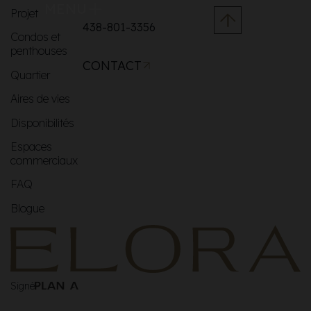
MENU
Projet
438-801-3356
Condos et
penthouses
CONTACT
Quartier
Aires de vies
Disponibilités
Espaces
commerciaux
FAQ
Blogue
Signé