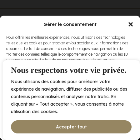
© Elora. Tous
2005 av. de Bois-de-Boulogne, Laval QC
H7N 0J7
Gérer le consentement
droits réservés.
Voir nos
Pour offrir les meilleures expériences, nous utilisons des technologies
conditions
telles que les cookies pour stocker et/ou accéder aux informations des
d’utilisation
et
appareils. Le fait de consentir à ces technologies nous permettra de
nos
politiques
traiter des données telles que le comportement de navigation ou les ID
de
uniques sur ce site. Le fait de ne pas consentir ou de retirer son
confidentialité
.
consentement peut avoir un effet négatif sur certaines caractéristiques
Nous respectons votre vie privée.
et fonctions.
Nous utilisons des cookies pour améliorer votre
Accepter
expérience de navigation, diffuser des publicités ou des
contenus personnalisés et analyser notre trafic. En
Refuser
cliquant sur « Tout accepter », vous consentez à notre
utilisation des cookies.
Voir les préférences
Accepter tout
Politique de cookies
Déclaration de confidentialité