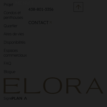
MENU
Projet
438-801-3356
Condos et
penthouses
CONTACT
Quartier
Aires de vies
Disponibilités
Espaces
commerciaux
FAQ
Blogue
Signé