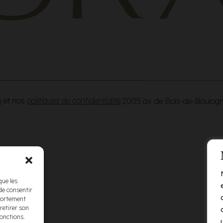
n
et nos
politiques de confidentialité
.
2005 av. de Bois-de-Boulog
que les
de consentir
mportement
retirer son
fonctions.