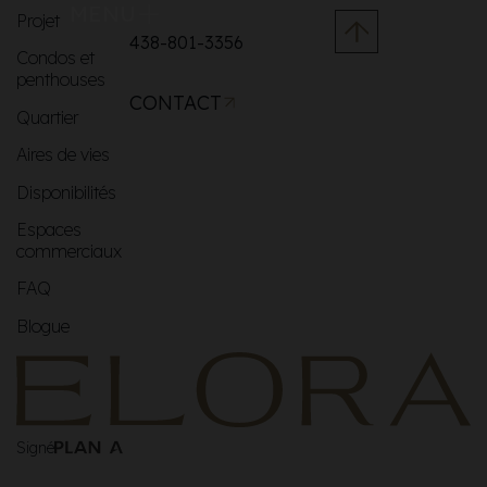
MENU
Projet
438-801-3356
Condos et
penthouses
CONTACT
Quartier
Aires de vies
Disponibilités
Espaces
commerciaux
FAQ
Blogue
Signé