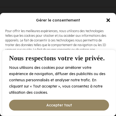
© Elora. Tous
2005 av. de Bois-de-Boulogne, Laval QC
H7N 0J7
Gérer le consentement
droits réservés.
Voir nos
Pour offrir les meilleures expériences, nous utilisons des technologies
conditions
telles que les cookies pour stocker et/ou accéder aux informations des
d’utilisation
et
appareils. Le fait de consentir à ces technologies nous permettra de
nos
politiques
traiter des données telles que le comportement de navigation ou les ID
de
uniques sur ce site. Le fait de ne pas consentir ou de retirer son
confidentialité
.
consentement peut avoir un effet négatif sur certaines caractéristiques
Nous respectons votre vie privée.
et fonctions.
Nous utilisons des cookies pour améliorer votre
Accepter
expérience de navigation, diffuser des publicités ou des
contenus personnalisés et analyser notre trafic. En
Refuser
cliquant sur « Tout accepter », vous consentez à notre
utilisation des cookies.
Voir les préférences
Accepter tout
Politique de cookies
Déclaration de confidentialité