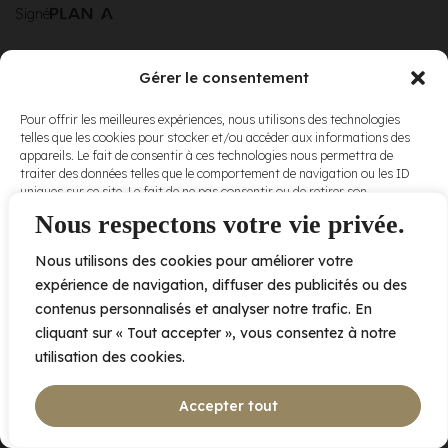
Signé
Gérer le consentement
© Elora. Tous
2005 av. de Bois-de-Boulogne, Laval QC
H7N 0J7
Pour offrir les meilleures expériences, nous utilisons des technologies
droits réservés.
telles que les cookies pour stocker et/ou accéder aux informations des
Voir nos
appareils. Le fait de consentir à ces technologies nous permettra de
conditions
traiter des données telles que le comportement de navigation ou les ID
d’utilisation
et
uniques sur ce site. Le fait de ne pas consentir ou de retirer son
nos
politiques
consentement peut avoir un effet négatif sur certaines caractéristiques
Nous respectons votre vie privée.
de
et fonctions.
confidentialité
.
Nous utilisons des cookies pour améliorer votre
Accepter
expérience de navigation, diffuser des publicités ou des
contenus personnalisés et analyser notre trafic. En
Refuser
cliquant sur « Tout accepter », vous consentez à notre
utilisation des cookies.
Voir les préférences
Accepter tout
Politique de cookies
Déclaration de confidentialité