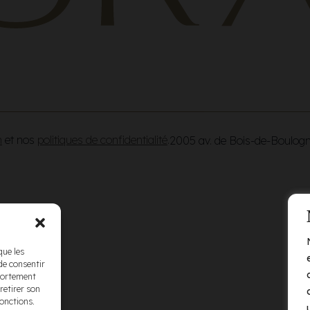
n
et nos
politiques de confidentialité
.
2005 av. de Bois-de-Boulog
que les
de consentir
mportement
retirer son
fonctions.