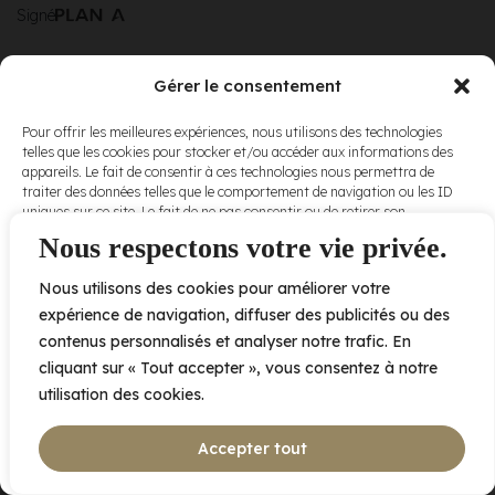
Signé
Gérer le consentement
© Elora. Tous
2005 av. de Bois-de-Boulogne, Laval QC
H7N 0J7
Pour offrir les meilleures expériences, nous utilisons des technologies
droits réservés.
telles que les cookies pour stocker et/ou accéder aux informations des
Voir nos
appareils. Le fait de consentir à ces technologies nous permettra de
conditions
traiter des données telles que le comportement de navigation ou les ID
d’utilisation
et
uniques sur ce site. Le fait de ne pas consentir ou de retirer son
nos
politiques
consentement peut avoir un effet négatif sur certaines caractéristiques
Nous respectons votre vie privée.
de
et fonctions.
confidentialité
.
Nous utilisons des cookies pour améliorer votre
Accepter
expérience de navigation, diffuser des publicités ou des
contenus personnalisés et analyser notre trafic. En
Refuser
cliquant sur « Tout accepter », vous consentez à notre
utilisation des cookies.
Voir les préférences
Accepter tout
Politique de cookies
Déclaration de confidentialité