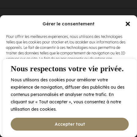
© Elora. Tous
2005 av. de Bois-de-Boulogne, Laval QC
H7N 0J7
Gérer le consentement
droits réservés.
Voir nos
Pour offrir les meilleures expériences, nous utilisons des technologies
conditions
telles que les cookies pour stocker et/ou accéder aux informations des
d’utilisation
et
appareils. Le fait de consentir à ces technologies nous permettra de
nos
politiques
traiter des données telles que le comportement de navigation ou les ID
de
uniques sur ce site. Le fait de ne pas consentir ou de retirer son
confidentialité
.
consentement peut avoir un effet négatif sur certaines caractéristiques
Nous respectons votre vie privée.
et fonctions.
Nous utilisons des cookies pour améliorer votre
Accepter
expérience de navigation, diffuser des publicités ou des
contenus personnalisés et analyser notre trafic. En
Refuser
cliquant sur « Tout accepter », vous consentez à notre
utilisation des cookies.
Voir les préférences
Accepter tout
Politique de cookies
Déclaration de confidentialité