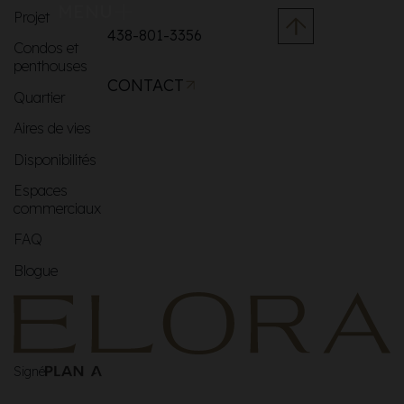
MENU
Projet
438-801-3356
Condos et
penthouses
CONTACT
Quartier
Aires de vies
Disponibilités
Espaces
commerciaux
FAQ
Blogue
Signé