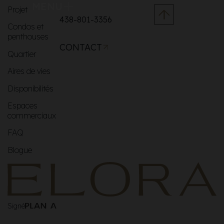
MENU
Projet
438-801-3356
Condos et
penthouses
CONTACT
Quartier
Aires de vies
Disponibilités
Espaces
commerciaux
FAQ
Blogue
Signé