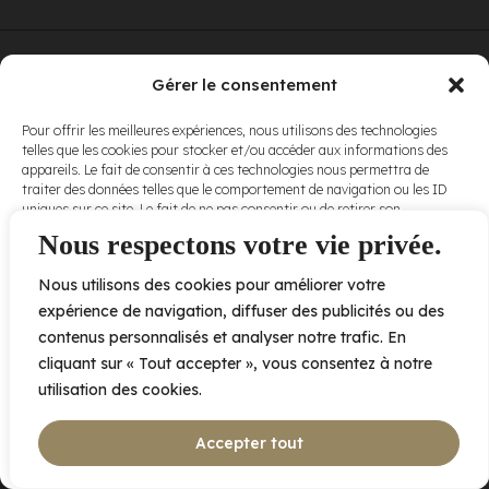
© Elora. Tous
2005 av. de Bois-de-Boulogne, Laval QC
H7N 0J7
Gérer le consentement
droits réservés.
Voir nos
Pour offrir les meilleures expériences, nous utilisons des technologies
conditions
telles que les cookies pour stocker et/ou accéder aux informations des
d’utilisation
et
appareils. Le fait de consentir à ces technologies nous permettra de
nos
politiques
traiter des données telles que le comportement de navigation ou les ID
de
uniques sur ce site. Le fait de ne pas consentir ou de retirer son
confidentialité
.
consentement peut avoir un effet négatif sur certaines caractéristiques
Nous respectons votre vie privée.
et fonctions.
Nous utilisons des cookies pour améliorer votre
Accepter
expérience de navigation, diffuser des publicités ou des
contenus personnalisés et analyser notre trafic. En
Refuser
cliquant sur « Tout accepter », vous consentez à notre
utilisation des cookies.
Voir les préférences
Accepter tout
Politique de cookies
Déclaration de confidentialité