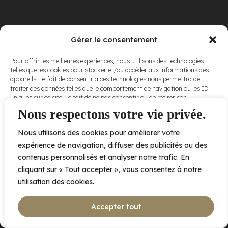
© Elora. Tous
2005 av. de Bois-de-Boulogne, Laval QC
H7N 0J7
Gérer le consentement
droits réservés.
Voir nos
Pour offrir les meilleures expériences, nous utilisons des technologies
conditions
telles que les cookies pour stocker et/ou accéder aux informations des
d’utilisation
et
appareils. Le fait de consentir à ces technologies nous permettra de
nos
politiques
traiter des données telles que le comportement de navigation ou les ID
de
uniques sur ce site. Le fait de ne pas consentir ou de retirer son
confidentialité
.
consentement peut avoir un effet négatif sur certaines caractéristiques
Nous respectons votre vie privée.
et fonctions.
Nous utilisons des cookies pour améliorer votre
Accepter
expérience de navigation, diffuser des publicités ou des
contenus personnalisés et analyser notre trafic. En
Refuser
cliquant sur « Tout accepter », vous consentez à notre
utilisation des cookies.
Voir les préférences
Accepter tout
Politique de cookies
Déclaration de confidentialité