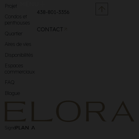
MENU
Projet
438-801-3356
Condos et
penthouses
CONTACT
Quartier
Aires de vies
Disponibilités
Espaces
commerciaux
FAQ
Blogue
Signé