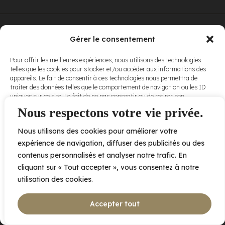
© Elora. Tous
2005 av. de Bois-de-Boulogne, Laval QC
H7N 0J7
Gérer le consentement
droits réservés.
Voir nos
Pour offrir les meilleures expériences, nous utilisons des technologies
conditions
telles que les cookies pour stocker et/ou accéder aux informations des
d’utilisation
et
appareils. Le fait de consentir à ces technologies nous permettra de
nos
politiques
traiter des données telles que le comportement de navigation ou les ID
de
uniques sur ce site. Le fait de ne pas consentir ou de retirer son
confidentialité
.
consentement peut avoir un effet négatif sur certaines caractéristiques
Nous respectons votre vie privée.
et fonctions.
Nous utilisons des cookies pour améliorer votre
Accepter
expérience de navigation, diffuser des publicités ou des
contenus personnalisés et analyser notre trafic. En
Refuser
cliquant sur « Tout accepter », vous consentez à notre
utilisation des cookies.
Voir les préférences
Accepter tout
Politique de cookies
Déclaration de confidentialité