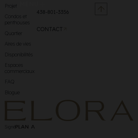
MENU
Projet
438-801-3356
Condos et
penthouses
CONTACT
Quartier
Aires de vies
Disponibilités
Espaces
commerciaux
FAQ
Blogue
Signé