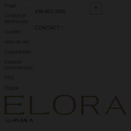
MENU
Projet
438-801-3356
Condos et
penthouses
CONTACT
Quartier
Aires de vies
Disponibilités
Espaces
commerciaux
FAQ
Blogue
Signé