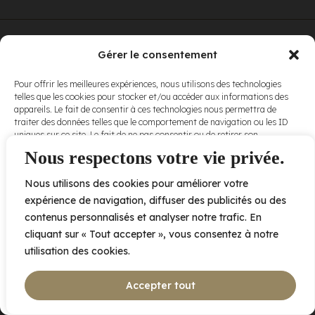
© Elora. Tous
2005 av. de Bois-de-Boulogne, Laval QC
H7N 0J7
Gérer le consentement
droits réservés.
Voir nos
Pour offrir les meilleures expériences, nous utilisons des technologies
conditions
telles que les cookies pour stocker et/ou accéder aux informations des
d’utilisation
et
appareils. Le fait de consentir à ces technologies nous permettra de
nos
politiques
traiter des données telles que le comportement de navigation ou les ID
de
uniques sur ce site. Le fait de ne pas consentir ou de retirer son
confidentialité
.
consentement peut avoir un effet négatif sur certaines caractéristiques
Nous respectons votre vie privée.
et fonctions.
Nous utilisons des cookies pour améliorer votre
Accepter
expérience de navigation, diffuser des publicités ou des
contenus personnalisés et analyser notre trafic. En
Refuser
cliquant sur « Tout accepter », vous consentez à notre
utilisation des cookies.
Voir les préférences
Accepter tout
Politique de cookies
Déclaration de confidentialité